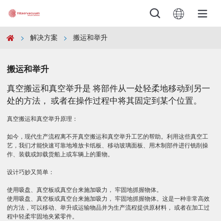





解决方案
搬运和举升

产品



解决方案

搬运和举升
真空搬运和真空举升是 将部件从一处轻柔地移动到另一
服务与支持

处的方法， 或者在操作过程中将其固定到某个位置。
真空搬运和真空举升原理：
下载

如今，现代生产流程离不开真空搬运和真空举升工艺的帮助。利用这些真空工
艺，我们才能快速可靠地堆放卡纸板、移动玻璃面板、用木制部件进行铣削操
公司

作、装载或卸载货船上或车辆上的重物。
设计巧妙又简单：
新闻

使用吸盘、真空板或真空台来施加吸力， 牢固地抓握物体。
使用吸盘、真空板或真空台来施加吸力， 牢固地抓握物体。这是一种非常高效
联系

的方法，可以移动、举升或运输物品并为生产流程提供原材料， 或者在加工过
程中轻柔牢固地夹紧零件。